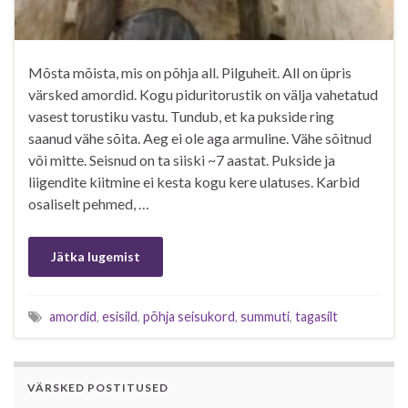
Mõsta mõista, mis on põhja all. Pilguheit. All on üpris
värsked amordid. Kogu piduritorustik on välja vahetatud
vasest torustiku vastu. Tundub, et ka pukside ring
saanud vähe sõita. Aeg ei ole aga armuline. Vähe sõitnud
või mitte. Seisnud on ta siiski ~7 aastat. Pukside ja
liigendite kiitmine ei kesta kogu kere ulatuses. Karbid
osaliselt pehmed, …
Jätka lugemist
amordid
,
esisild
,
põhja seisukord
,
summuti
,
tagasilt
VÄRSKED POSTITUSED