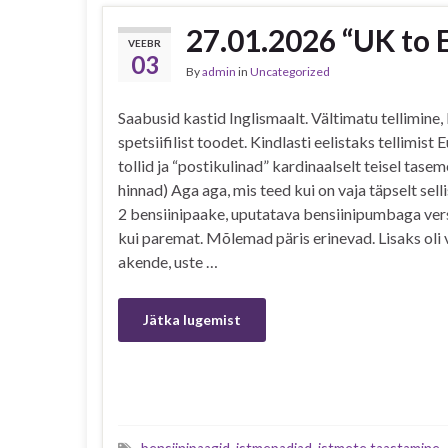
27.01.2026 “UK to 
VEEBR
03
By
admin
in
Uncategorized
Saabusid kastid Inglismaalt. Vältimatu tellimine,
spetsiifilist toodet. Kindlasti eelistaks tellimist 
tollid ja “postikulinad” kardinaalselt teisel tas
hinnad) Aga aga, mis teed kui on vaja täpselt sell
2 bensiinipaake, uputatava bensiinipumbaga ver
kui paremat. Mõlemad päris erinevad. Lisaks oli 
akende, uste …
Jätka lugemist