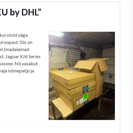
EU by DHL”
 kui otsid väga
Euroopast. Siis on
emel (madalamad
ist. Jaguar XJ6 Series
sioone. Nii vasakut
vaja istmepatju ja