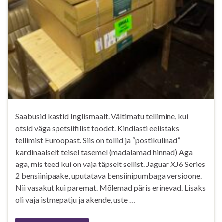
Saabusid kastid Inglismaalt. Vältimatu tellimine, kui
otsid väga spetsiifilist toodet. Kindlasti eelistaks
tellimist Euroopast. Siis on tollid ja “postikulinad”
kardinaalselt teisel tasemel (madalamad hinnad) Aga
aga, mis teed kui on vaja täpselt sellist. Jaguar XJ6 Series
2 bensiinipaake, uputatava bensiinipumbaga versioone.
Nii vasakut kui paremat. Mõlemad päris erinevad. Lisaks
oli vaja istmepatju ja akende, uste …