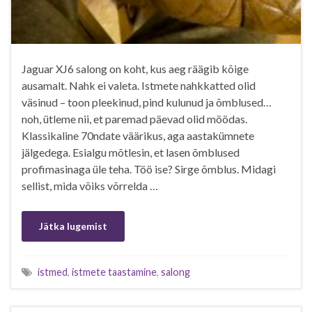
Jaguar XJ6 salong on koht, kus aeg räägib kõige
ausamalt. Nahk ei valeta. Istmete nahkkatted olid
väsinud – toon pleekinud, pind kulunud ja õmblused…
noh, ütleme nii, et paremad päevad olid möödas.
Klassikaline 70ndate väärikus, aga aastakümnete
jälgedega. Esialgu mõtlesin, et lasen õmblused
profimasinaga üle teha. Töö ise? Sirge õmblus. Midagi
sellist, mida võiks võrrelda …
Jätka lugemist
istmed
,
istmete taastamine
,
salong