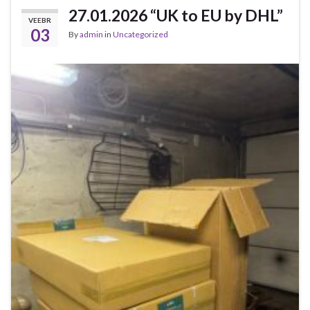
27.01.2026 “UK to EU by DHL”
VEEBR
03
By
admin
in
Uncategorized