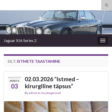
Tog
sear
Search for:
for
Jaguar XJ6 Series 2
Togg
navig
SILT:
ISTMETE TAASTAMINE
02.03.2026 “Istmed –
MÄRTS
03
kirurgiline täpsus”
By
admin
in
Uncategorized