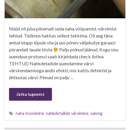
Nüüd oli juba pikemalt seda naha võõpamist-värvimist
tehtud. Tüdimus hakkas sellest tekkima. Oli aeg täna
antud etapp lõpule viia ja uus põnev väljakutse garaazi
põrandalt lauale tõsta
Palju polnud jäänud. Kogu sisu
uuenduse protsessi saab kirjeldada check listina
TEHTUD Nahkdetailide uuendamine värvi
värskendamisega andis efekti, mis kattis defektid ja
ühtlustas värvi. Pinnad on palju …
Jätka lugemist
naha toonimine
,
nahkdetailide värvimine
,
salong