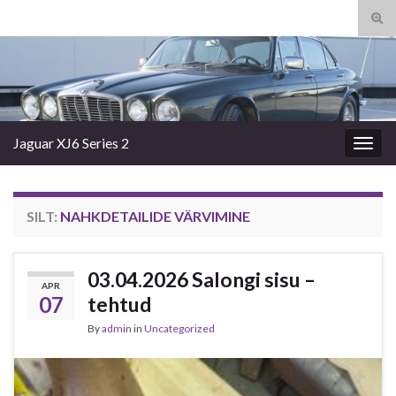
Tog
sear
Search for:
for
Jaguar XJ6 Series 2
Togg
navig
SILT:
NAHKDETAILIDE VÄRVIMINE
03.04.2026 Salongi sisu –
APR
07
tehtud
By
admin
in
Uncategorized