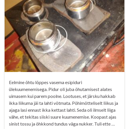
Eelmine õhtu lõppes vasema esipiduri
ülekuumenemisega. Pidur oli juba õhutamisest alates
uimasem kui parem poolne. Lootuses, et järsku hakkab
ikka liikuma jäi ta lahti võtmata. Põhimõtteliselt liikus ja
ajaga lasi ennast ikka kettast lahti. Seda oli ilmselt liiga
vähe, et tekitas siiski suure kuumenemise. Koopast ajas
sinist tossu ja õhkkond tundus väga nukker. Tuli ette …