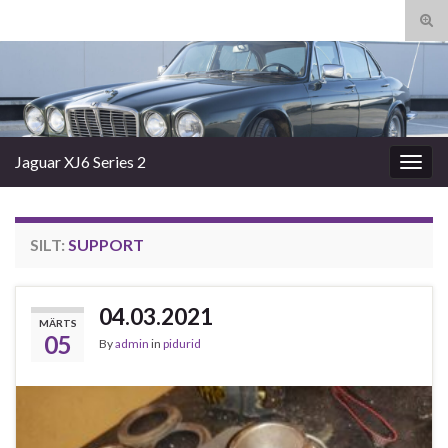
Tog
sear
Search for:
for
Jaguar XJ6 Series 2
Togg
navig
SILT:
SUPPORT
04.03.2021
MÄRTS
05
By
admin
in
pidurid