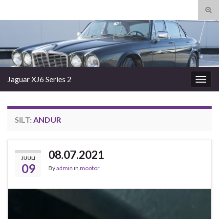
Tog
sear
Search for:
for
Jaguar XJ6 Series 2
Togg
navig
SILT:
ANDUR
08.07.2021
JUULI
09
By
admin
in
mootor