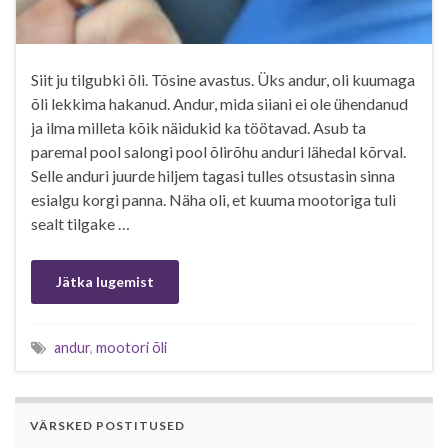
Siit ju tilgubki õli. Tõsine avastus. Üks andur, oli kuumaga
õli lekkima hakanud. Andur, mida siiani ei ole ühendanud
ja ilma milleta kõik näidukid ka töötavad. Asub ta
paremal pool salongi pool õlirõhu anduri lähedal kõrval.
Selle anduri juurde hiljem tagasi tulles otsustasin sinna
esialgu korgi panna. Näha oli, et kuuma mootoriga tuli
sealt tilgake …
Jätka lugemist
andur
,
mootori õli
VÄRSKED POSTITUSED