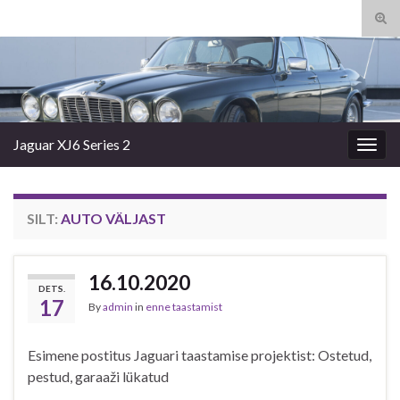
Tog
sear
Search for:
for
Jaguar XJ6 Series 2
Togg
navig
SILT:
AUTO VÄLJAST
16.10.2020
DETS.
17
By
admin
in
enne taastamist
Esimene postitus Jaguari taastamise projektist: Ostetud,
pestud, garaaži lükatud