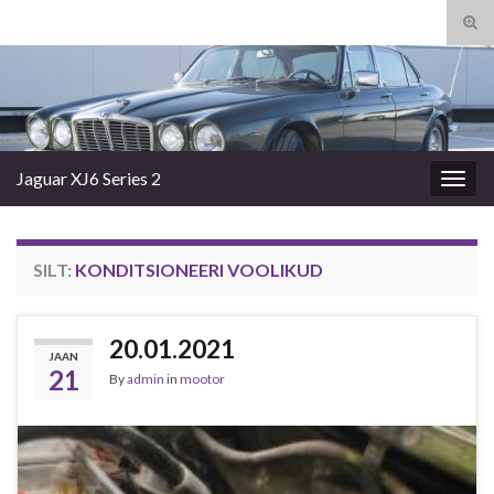
Tog
sear
Search for:
for
Jaguar XJ6 Series 2
Togg
navig
SILT:
KONDITSIONEERI VOOLIKUD
20.01.2021
JAAN
21
By
admin
in
mootor