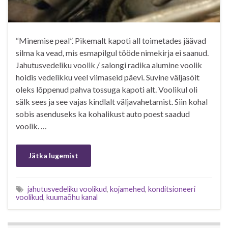
“Minemise peal”. Pikemalt kapoti all toimetades jäävad
silma ka vead, mis esmapilgul tööde nimekirja ei saanud.
Jahutusvedeliku voolik / salongi radika alumine voolik
hoidis vedelikku veel viimaseid päevi. Suvine väljasõit
oleks lõppenud pahva tossuga kapoti alt. Voolikul oli
sälk sees ja see vajas kindlalt väljavahetamist. Siin kohal
sobis asenduseks ka kohalikust auto poest saadud
voolik. …
Jätka lugemist
jahutusvedeliku voolikud
,
kojamehed
,
konditsioneeri
voolikud
,
kuumaõhu kanal