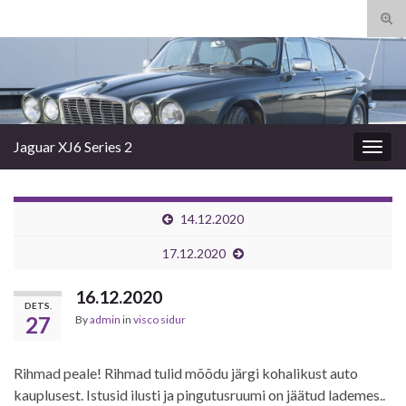
Tog
sear
Search for:
for
Jaguar XJ6 Series 2
Togg
navig
14.12.2020
17.12.2020
16.12.2020
DETS.
27
By
admin
in
visco sidur
Rihmad peale! Rihmad tulid mõõdu järgi kohalikust auto
kauplusest. Istusid ilusti ja pingutusruumi on jäätud lademes..