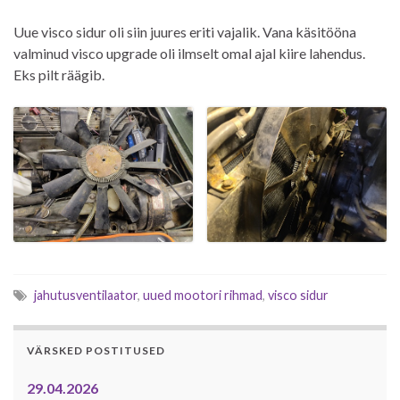
Uue visco sidur oli siin juures eriti vajalik. Vana käsitööna
valminud visco upgrade oli ilmselt omal ajal kiire lahendus.
Eks pilt räägib.
jahutusventilaator
,
uued mootori rihmad
,
visco sidur
VÄRSKED POSTITUSED
29.04.2026