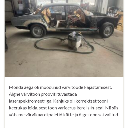
Mõnda aega oli möödunud värvitööde kajastamisest.
Algne värvitoon prooviti tuvastada
laserspektromeetriga. Kahjuks oli korrektset tooni
keerukas leida, sest toon varieerus kerel siin-seal. Nii siis
võtsime värvikaardi paletid kätte ja õige toon sai valitud.