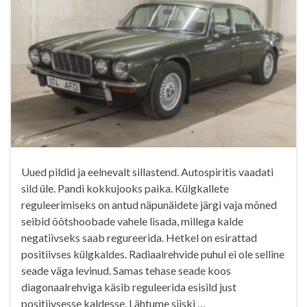
Uued pildid ja eelnevalt sillastend. Autospiritis vaadati
sild üle. Pandi kokkujooks paika. Külgkallete
reguleerimiseks on antud näpunäidete järgi vaja mõned
seibid õõtshoobade vahele lisada, millega kalde
negatiivseks saab regureerida. Hetkel on esirattad
positiivses külgkaldes. Radiaalrehvide puhul ei ole selline
seade väga levinud. Samas tehase seade koos
diagonaalrehviga käsib reguleerida esisild just
positiivsesse kaldesse. Lähtume siiski …