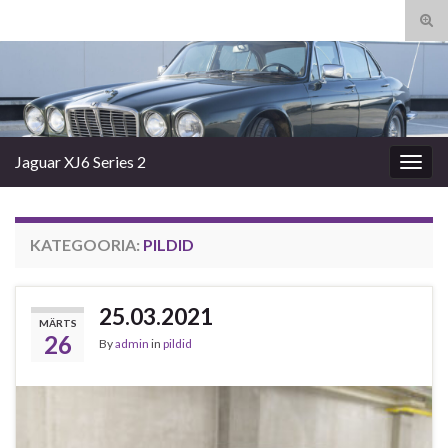
Tog
sear
Search for:
for
Jaguar XJ6 Series 2
Togg
navig
KATEGOORIA:
PILDID
25.03.2021
MÄRTS
26
By
admin
in
pildid